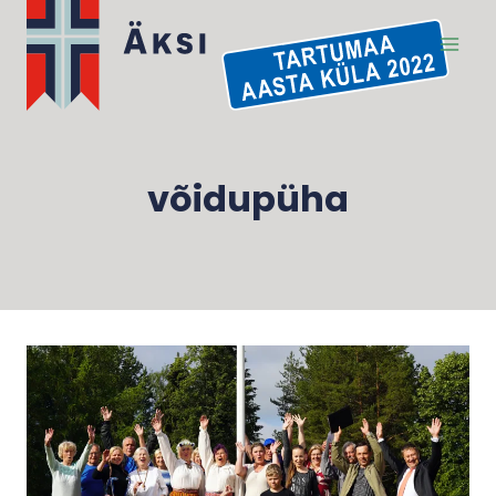
Skip
to
content
võidupüha