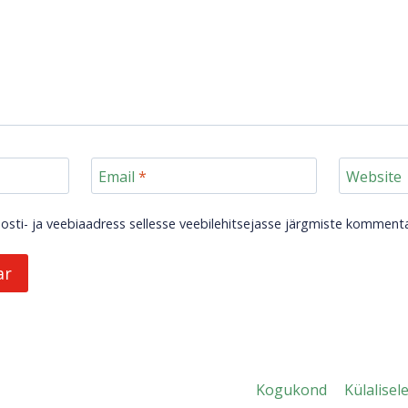
Email
*
Website
posti- ja veebiaadress sellesse veebilehitsejasse järgmiste kommenta
Kogukond
Külalisel