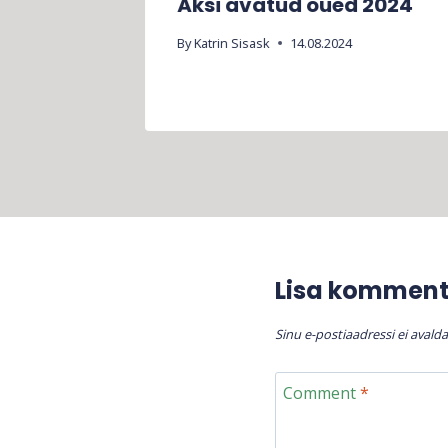
Äksi avatud õued 2024
2021
By
Katrin Sisask
14.08.2024
Lisa kommen
Sinu e-postiaadressi ei avalda
Comment
*