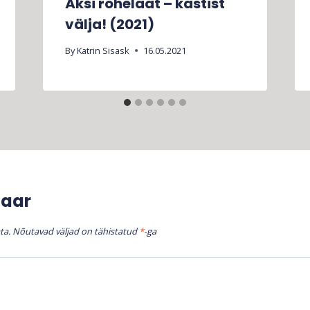
Äksi rohelaat – kastist
välja! (2021)
By
Katrin Sisask
16.05.2021
taar
ta.
Nõutavad väljad on tähistatud
*
-ga