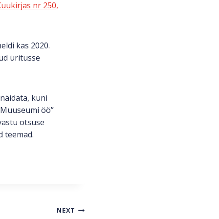
Kuukirjas nr 250,
eldi kas 2020.
ud üritusse
näidata, kuni
a “Muuseumi öö”
vastu otsuse
d teemad.
NEXT