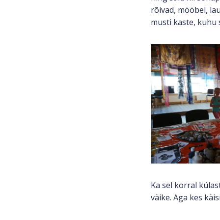
rõivad, mööbel, lau
musti kaste, kuhu s
Ka sel korral külas
väike. Aga kes käis