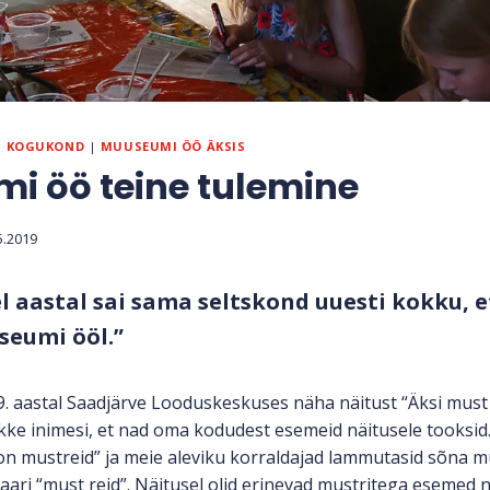
|
KOGUKOND
|
MUUSEUMI ÖÖ ÄKSIS
i öö teine tulemine
5.2019
l aastal sai sama seltskond uuesti kokku, e
seumi ööl.”
019. aastal Saadjärve Looduskeskuses näha näitust “Äksi must
ikke inimesi, et nad oma kodudest esemeid näitusele tooks
on mustreid” ja meie aleviku korraldajad lammutasid sõna m
paari “must reid”. Näitusel olid erinevad mustritega esemed 