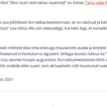
ikel “Äksi must reid näitas mustreid” on loetav
Tartu valla 
is osa põhilisest korraldusmeeskonnast, et on väsinud ja kah
öst” osa võtta. Mis siin imestadagi, kurvaks tegi, et kohalik
peeti mõtteid ikka oma kiiksuga muuseumit avada ja teistele 
lahvatanud kriisiolukorra alguseni. Sellega seoses lükkus k
ai kuu asemel hoopis augustisse. Korraldusmeeskond võttis 
te osaleda alles suvel, sest aktuaalseks olid muutunud uue
ts 2021-
ine