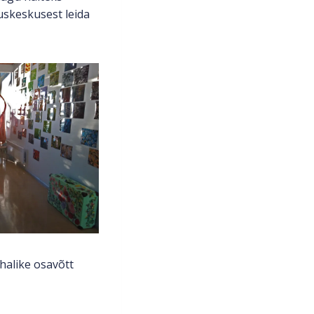
duskeskusest leida
ohalike osavõtt