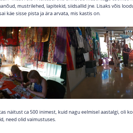
anõud, mustrilehed, lapitekid, siidsallid jne. Lisaks võis loo
ai käe sisse pista ja ära arvata, mis kastis on.
tas näitust ca 500 inimest, kuid nagu eelmisel aastalgi, oli k
id, need olid vaimustuses.