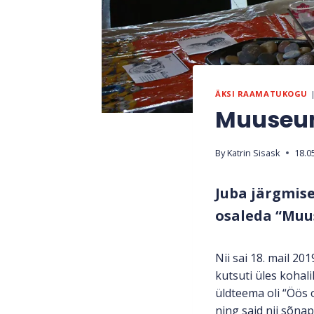
ÄKSI RAAMATUKOGU
Muuseum
By
Katrin Sisask
18.0
Juba järgmise
osaleda “Muu
Nii sai 18. mail 2
kutsuti üles kohal
üldteema oli “Öös 
ning said nii sõna