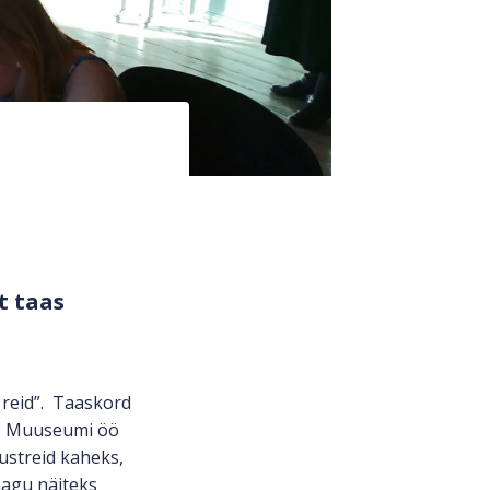
t taas
 reid”. Taaskord
id. Muuseumi öö
ustreid kaheks,
nagu näiteks