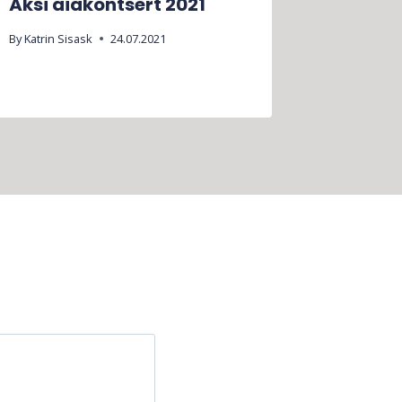
Äksi aiakontsert 2021
Advend
By
Katrin Sisask
24.07.2021
By
Katrin Si