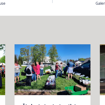
use
Gale