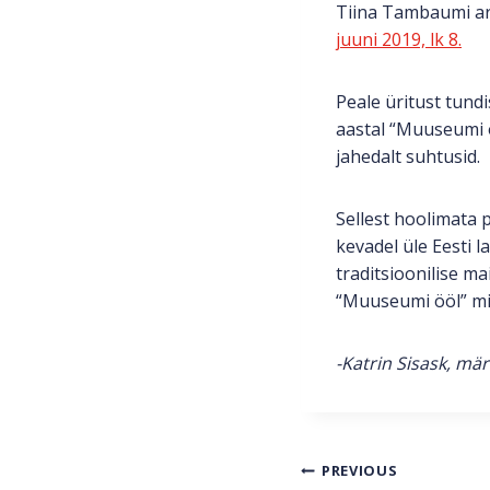
Tiina Tambaumi art
juuni 2019, lk 8.
Peale üritust tund
aastal “Muuseumi ö
jahedalt suhtusid.
Sellest hoolimata 
kevadel üle Eesti 
traditsioonilise m
“Muuseumi ööl” mit
-Katrin Sisask, mär
Navigeerim
PREVIOUS