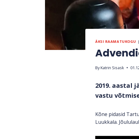
ÄKSI RAAMATUKOGU
Advendia
By
Katrin Sisask
01.1
2019. aastal 
vastu võtmise
Kõne pidasid Tartu
Luukkala. Jõululaul