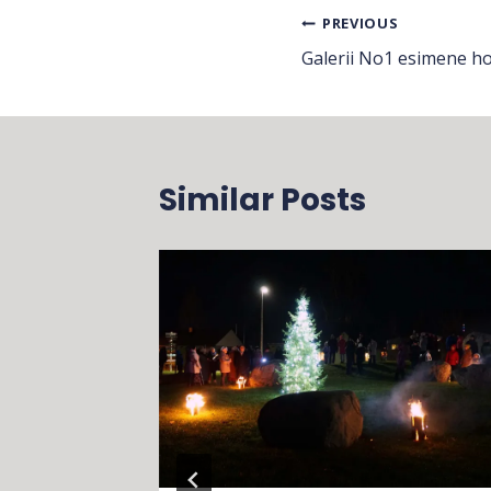
Navigeerim
PREVIOUS
Galerii No1 esimene h
Similar Posts