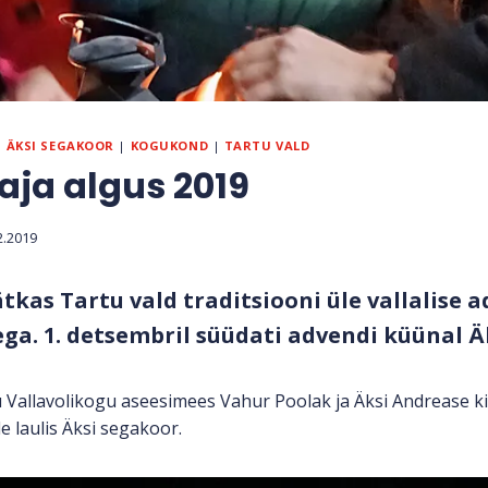
|
ÄKSI SEGAKOOR
|
KOGUKOND
|
TARTU VALD
ja algus 2019
2.2019
jätkas Tartu vald traditsiooni üle vallalise 
ga. 1. detsembril süüdati advendi küünal Äk
 Vallavolikogu aseesimees Vahur Poolak ja Äksi Andrease k
e laulis Äksi segakoor.