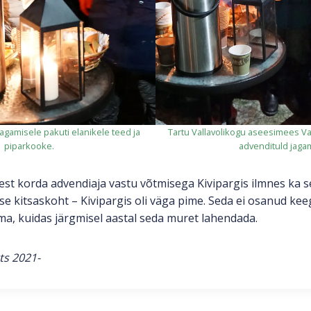
Tartu Vallavolikogu aseesimees Va
jagamisele pakuti elanikele teed ja
advendituld jaga
piparkooke.
est korda advendiaja vastu võtmisega Kivipargis ilmnes ka se
se kitsaskoht – Kivipargis oli väga pime. Seda ei osanud keeg
a, kuidas järgmisel aastal seda muret lahendada.
ts 2021-