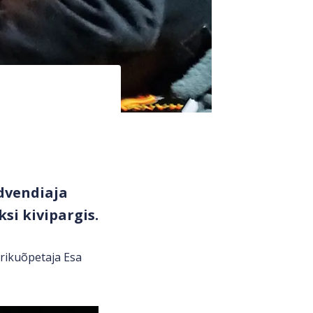
advendiaja
si kivipargis.
irikuõpetaja Esa