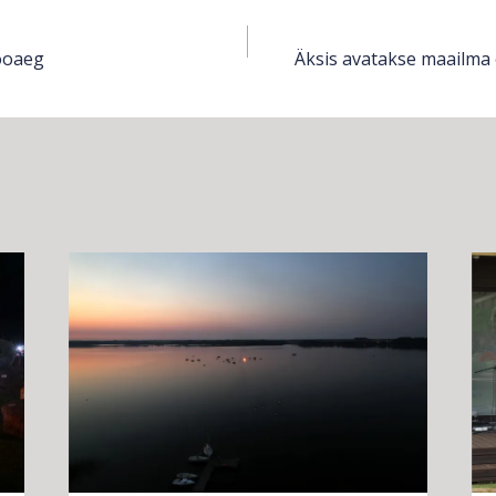
ine
ooaeg
Äksis avatakse maailma