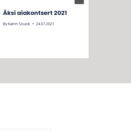
Äksi aiakontsert 2021
Teeme 
Äksis
By
Katrin Sisask
24.07.2021
By
Katrin Si