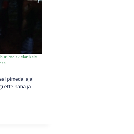
hur Poolak elanikele
mas.
al pimedal ajal
i ette näha ja