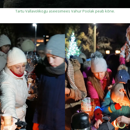
Tartu Vallavolikogu aseesimees Vahur Poolak peab kõne.