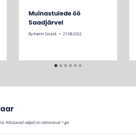
Muinastulede öö
Saadjärvel
By
Katrin Sisask
27.08.2022
taar
ta.
Nõutavad väljad on tähistatud
*
-ga