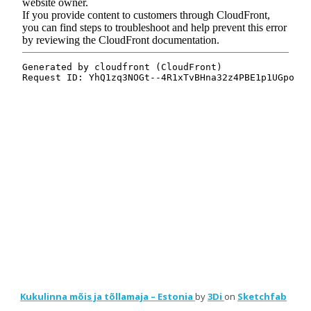
Kukulinna mõis ja tõllamaja – Estonia
by
3Di
on
Sketchfab