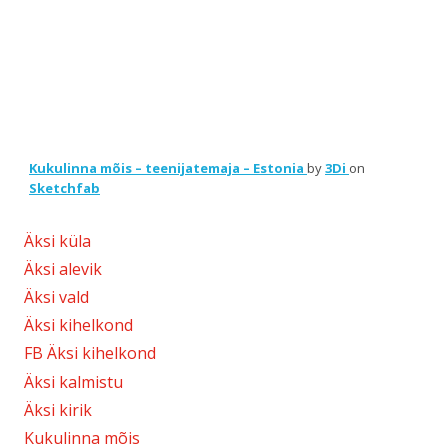
Kukulinna mõis – teenijatemaja – Estonia
by
3Di
on
Sketchfab
Äksi küla
Äksi alevik
Äksi vald
Äksi kihelkond
FB Äksi kihelkond
Äksi kalmistu
Äksi kirik
Kukulinna mõis